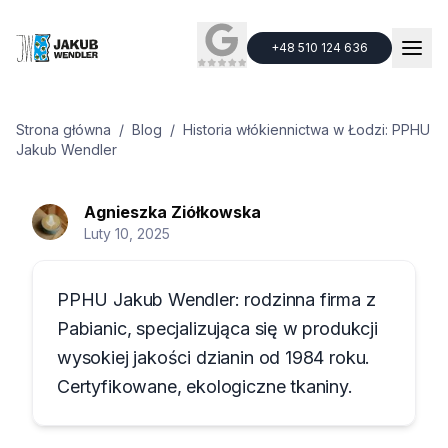
+48 510 124 636
+48 510 124 636
Strona główna
/
Blog
/
Historia włókiennictwa w Łodzi: PPHU
Jakub Wendler
Agnieszka
Ziółkowska
Trendy w branży
Historia włókiennictwa w
Luty 10, 2025
Łodzi: PPHU Jakub Wendler
PPHU Jakub Wendler: rodzinna firma z
Pabianic, specjalizująca się w produkcji
wysokiej jakości dzianin od 1984 roku.
Certyfikowane, ekologiczne tkaniny.