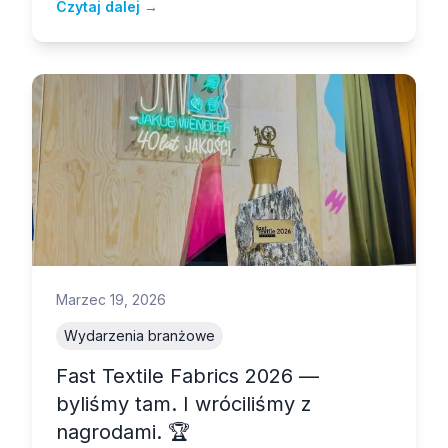
Czytaj dalej →
natychmiast kojarzy się z latem, świeżością i
radością. Dla projektantów odzieży i producentów
dzianin to kolor wymagający precyzji
technologicznej — bo tylko dobrze ufarbowana
dzianina odda całe bogactwo tego odcienia.
Marzec 19, 2026
Wydarzenia branżowe
Fast Textile Fabrics 2026 —
byliśmy tam. I wróciliśmy z
nagrodami. 🏆