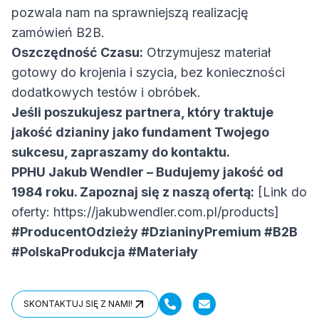
pozwala nam na sprawniejszą realizację
zamówień B2B.
Oszczędność Czasu:
Otrzymujesz materiał
gotowy do krojenia i szycia, bez konieczności
dodatkowych testów i obróbek.
Jeśli poszukujesz partnera, który traktuje
jakość dzianiny jako fundament Twojego
sukcesu, zapraszamy do kontaktu.
PPHU Jakub Wendler – Budujemy jakość od
1984 roku. Zapoznaj się z naszą ofertą:
[Link do
oferty:
https://jakubwendler.com.pl/products
]
#ProducentOdzieży #DzianinyPremium #B2B
#PolskaProdukcja #Materiały
SKONTAKTUJ SIĘ Z NAMI!