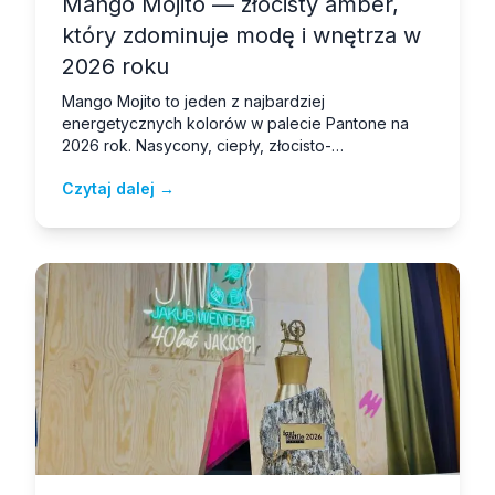
Mango Mojito — złocisty amber,
który zdominuje modę i wnętrza w
2026 roku
Mango Mojito to jeden z najbardziej
energetycznych kolorów w palecie Pantone na
2026 rok. Nasycony, ciepły, złocisto-
pomarańczowy amber przyciąga wzrok i
Czytaj dalej →
natychmiast kojarzy się z latem, świeżością i
radością. Dla projektantów odzieży i producentów
dzianin to kolor wymagający precyzji
technologicznej — bo tylko dobrze ufarbowana
dzianina odda całe bogactwo tego odcienia.