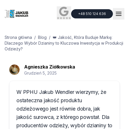
+48 510 124 636
+48 510 124 636
Strona główna
/
Blog
/
👑 Jakość, Która Buduje Markę:
Dlaczego Wybór Dzianiny to Kluczowa Inwestycja w Produkcji
Odzieży?
Agnieszka
Ziółkowska
Porady techniczne
👑 Jakość, Która Buduje Markę:
Grudzień 5, 2025
Dlaczego Wybór Dzianiny to
Kluczowa Inwestycja w
W PPHU Jakub Wendler wierzymy, że
Produkcji Odzieży?
ostateczna jakość produktu
odzieżowego jest równie dobra, jak
jakość surowca, z którego powstał. Dla
producentów odzieży, wybór dzianiny to