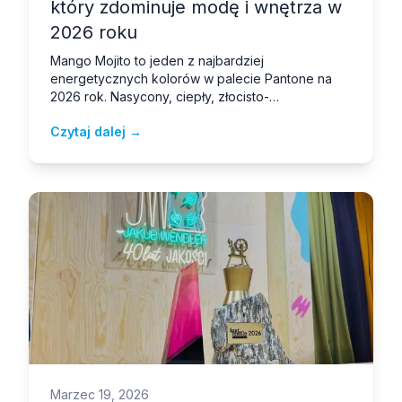
który zdominuje modę i wnętrza w
2026 roku
Mango Mojito to jeden z najbardziej
energetycznych kolorów w palecie Pantone na
2026 rok. Nasycony, ciepły, złocisto-
pomarańczowy amber przyciąga wzrok i
Czytaj dalej →
natychmiast kojarzy się z latem, świeżością i
radością. Dla projektantów odzieży i producentów
dzianin to kolor wymagający precyzji
technologicznej — bo tylko dobrze ufarbowana
dzianina odda całe bogactwo tego odcienia.
Marzec 19, 2026