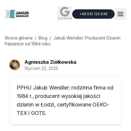
+48 510 124 636
+48 510 124 636
Strona główna
/
Blog
/
Jakub Wendler: Producent Dzianin
Pabianice od 1984 roku
Agnieszka
Ziółkowska
Nowości
Jakub Wendler: Producent
Styczeń 22, 2025
Dzianin Pabianice od 1984 roku
PPHU Jakub Wendler: rodzinna firma od
1984 r., producent wysokiej jakości
dzianin w Łodzi, certyfikowane OEKO-
TEX i GOTS.